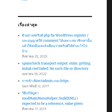
เรื่องล่าสุด
ตัวอย่างสคริปต์ php ปิด WordPress register /
และอนุญาตให้ comment ได้เฉพาะสมาชิกเท่านั้น
แล้วให้ส่งอีเมลแจ้งเตือนว่าสคริปต์ได้ทำอะไรไป
บ้าง
สิงหาคม 25, 2025
spamcheck transport output: exim: getting
initial cwd failed: No such file or directory
เมษายน 18, 2022
การเข้า directadmin แบบ https
กุมภาพันธ์ 12, 2017
วิธีแก้ปัญหา
modMainMenuHelper::buildXML()
expected to be a reference, value given
สิงหาคม 17, 2013