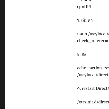
cp=|IP|
7. เพิ่มค่า
nano /usr/local
check_referer=
8. สั่ง
echo “action=re
/usr/local/dire
9. restart Direc
/etc/init.d/dire