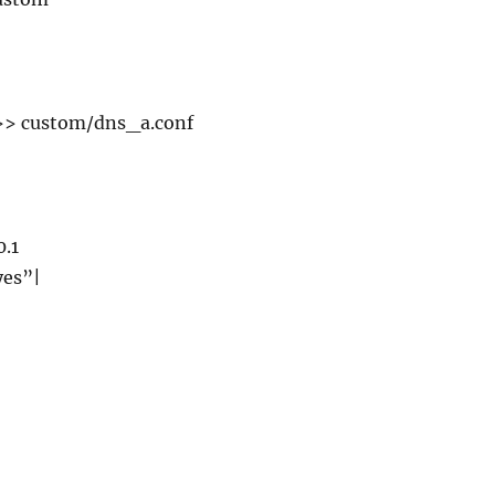
 >> custom/dns_a.conf
0.1
yes”|