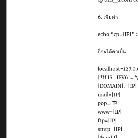
6. เพิ่มค่า
echo “cp=|IP|”
ก็จะได้ค่าเป็น
localhost=127.0.
|*if IS_IPV6!=”
|DOMAIN|.=|IP|
mail=|IP|
pop=|IP|
www=|IP|
ftp=|IP|
smtp=|IP|
|*endif|