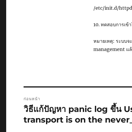
/etc/init.d/httpd
10. ทดสอบการเข้า
หมายเหตุ: ระบบจะส
management แล้วเพ
เมนู
ก่อนหน้า
นำทาง
วิธีแก้ปัญหา panic log ขึ้น 
เรื่อง
ก่อน
เรื่อง
transport is on the never_
หน้า: