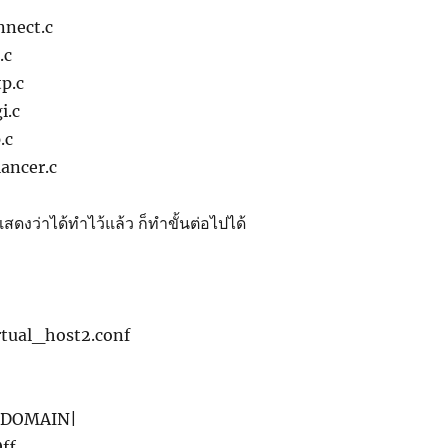
nect.c
.c
p.c
i.c
.c
ancer.c
สดงว่าได้ทำไว้แล้ว ก็ทำขั้นต่อไปได้
tual_host2.conf
.|DOMAIN|
ff