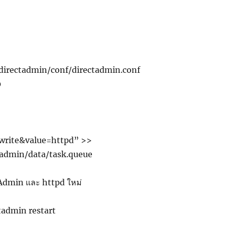
/directadmin/conf/directadmin.conf
0
write&value=httpd” >>
ctadmin/data/task.queue
tAdmin และ httpd ใหม่
ctadmin restart