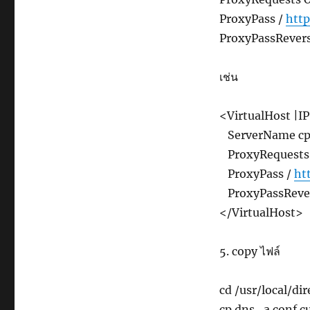
ProxyPass /
http
ProxyPassRever
เช่น
<VirtualHost |I
ServerName cp
ProxyRequests 
ProxyPass /
ht
ProxyPassReve
</VirtualHost>
5. copy ไฟล์
cd /usr/local/d
cp dns_a.conf 